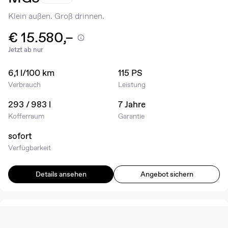
Klein außen. Groß drinnen.
€ 15.580,–
Jetzt ab nur
6,1 l/100 km
115 PS
Verbrauch
Leistung
293 / 983 l
7 Jahre
Kofferraum
Garantie
sofort
Verfügbarkeit
Details ansehen
Angebot sichern