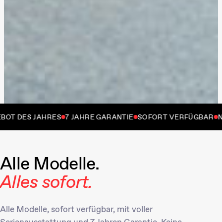
DES JAHRES
7 JAHRE GARANTIE
SOFORT VERFÜGBAR
NEUW
Alle Modelle.
Alles sofort.
Alle Modelle, sofort verfügbar, mit voller
Serienausstattung und 7 Jahren Garantie. Keine