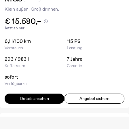
Klein außen. Groß drinnen.
€ 15.580,–
Jetzt ab nur
6,1 l/100 km
115 PS
Verbrauch
Leistung
293 / 983 l
7 Jahre
Kofferraum
Garantie
sofort
Verfügbarkeit
Details ansehen
Angebot sichern