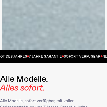
S JAHRES
7 JAHRE GARANTIE
SOFORT VERFÜGBAR
NEUWA
Alle Modelle.
Alles sofort.
Alle Modelle, sofort verfügbar, mit voller
Serienausstattung und 7 Jahren Garantie. Keine