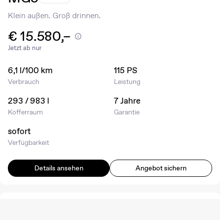
Klein außen. Groß drinnen.
€ 15.580,–
Jetzt ab nur
6,1 l/100 km
115 PS
Verbrauch
Leistung
293 / 983 l
7 Jahre
Kofferraum
Garantie
sofort
Verfügbarkeit
Details ansehen
Angebot sichern